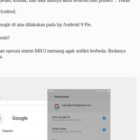
an, kontak, dan data lainnya akun tersebut dari ponsel!”. Tekan
p Androd.
ogle di atas dilakukan pada hp Android 9 Pie.
aomi?
n operasi sistem MIUI memang agak sedikit berbeda. Bedanya
a.