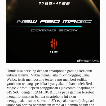
Untuk bisa bersaing dengan smartphone gaming keluaran
terbaru lainnya, Nubia melalui situ mikroblogging Cina,
Weibo, telah memposting teaser yang memberi sedikit
gambaran tentang spesifikasi yang akan dibawa oleh Red
Magic 2 brott. Seperti penggunaan Qualcomm Snapdragon
845 SoC, dengan RAM 10GB. Juga pada gambar tersebut
menginformasikan bahwa smartphone ini akan
menggunakan suara surround 3D (speaker stereo). Juga ada
tambahan berupa peningkatan game 4D, namun belum ada