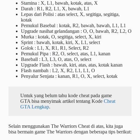
Stamina : X, L1, bawah, kotak, atas, X
Darah : R1, R2, L1, X, bawah, L1
Lepas dari Polisi : atas select, X, segitiga, segitiga,
kotak
Pemukul Basebal : kotak, R2, bawah, bawah, L1, L1
Upgrade nasihat gelandangan : O, O, bawah, R2, L2, O
Murka : kotak, O, segitiga, select, X, kiri
Sprint : bawah, kotak, kiri, X, L1, select
Golok : L1, X, R1, R1, Select, R2
Pemukul Pipa : R2, O, select, atas, L1, kanan
Baseball : L3, L3, O, atas, O, select
Upgrade Flash : bawah, kiri, atas, atas, kotak kanan
Flash nambah : L2, X, R2, L1, L1, O
Penyalur Senjata : kanan, R1, O, X, select, kotak
Untuk yang belum tahu kode cheat pada game
GTA bisa menyimak artikel tentang Kode
Cheat
GTA Lengkap
.
Selain menggunakan The Warriors Cheat di atas, kita juga
bisa bermain game The Warriors dengan beberapa tips berikut: