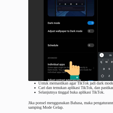
Untuk memastikan agar TikTok jadi dark mode
Cari dan temukan aplikasi TikTok, dan pastika
Selanjutnya tinggal buka aplikasi TikTok.
Jika ponsel menggunakan Bahasa, maka pengaturanny
samping Mode Gelap.