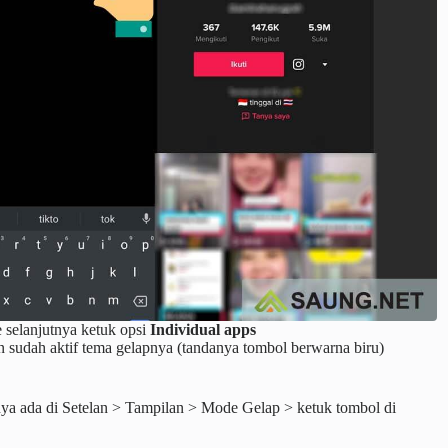
 selanjutnya ketuk opsi
Individual apps
n sudah aktif tema gelapnya (tandanya tombol berwarna biru)
a ada di Setelan > Tampilan > Mode Gelap > ketuk tombol di