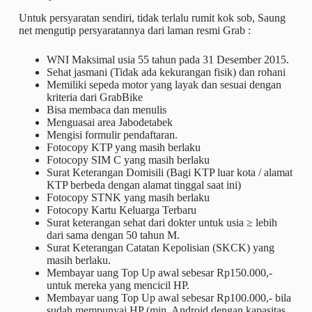
Untuk persyaratan sendiri, tidak terlalu rumit kok sob, Saung
net mengutip persyaratannya dari laman resmi Grab :
WNI Maksimal usia 55 tahun pada 31 Desember 2015.
Sehat jasmani (Tidak ada kekurangan fisik) dan rohani
Memiliki sepeda motor yang layak dan sesuai dengan
kriteria dari GrabBike
Bisa membaca dan menulis
Menguasai area Jabodetabek
Mengisi formulir pendaftaran.
Fotocopy KTP yang masih berlaku
Fotocopy SIM C yang masih berlaku
Surat Keterangan Domisili (Bagi KTP luar kota / alamat
KTP berbeda dengan alamat tinggal saat ini)
Fotocopy STNK yang masih berlaku
Fotocopy Kartu Keluarga Terbaru
Surat keterangan sehat dari dokter untuk usia ≥ lebih
dari sama dengan 50 tahun M.
Surat Keterangan Catatan Kepolisian (SKCK) yang
masih berlaku.
Membayar uang Top Up awal sebesar Rp150.000,-
untuk mereka yang mencicil HP.
Membayar uang Top Up awal sebesar Rp100.000,- bila
sudah mempunyai HP (min. Android dengan kapasitas