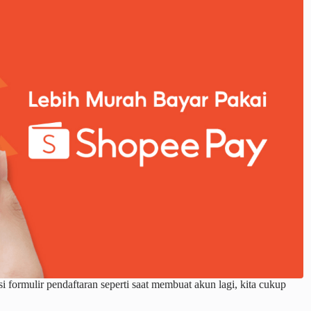
 formulir pendaftaran seperti saat membuat akun lagi, kita cukup