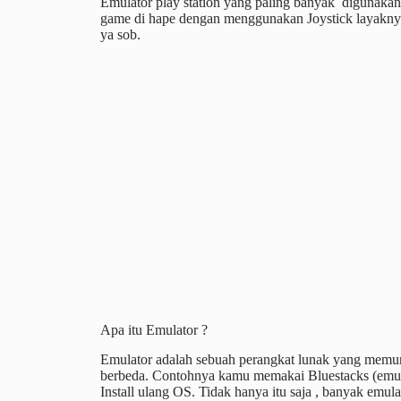
Emulator play station yang paling banyak digunak
game di hape dengan menggunakan Joystick layaknya
ya sob.
Apa itu Emulator ?
Emulator adalah sebuah perangkat lunak yang memun
berbeda. Contohnya kamu memakai Bluestacks (emula
Install ulang OS. Tidak hanya itu saja , banyak emul