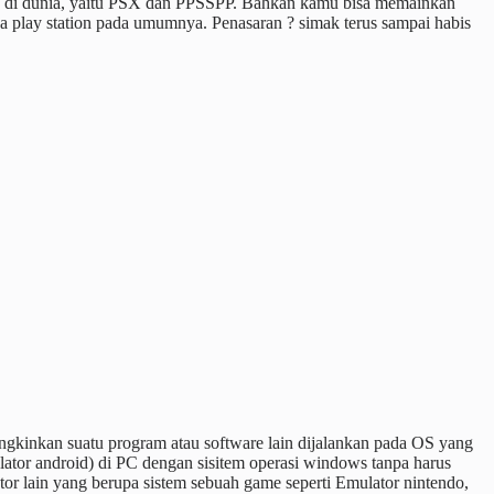
an di dunia, yaitu PSX dan PPSSPP. Bahkan kamu bisa memainkan
 play station pada umumnya. Penasaran ? simak terus sampai habis
gkinkan suatu program atau software lain dijalankan pada OS yang
tor android) di PC dengan sisitem operasi windows tanpa harus
ator lain yang berupa sistem sebuah game seperti Emulator nintendo,