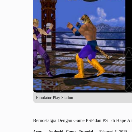
Emulator Play Station
Bernostalgia Dengan Game PSP dan PS1 di Hape Andr
Acuy
Android
,
Game
,
Tutorial
Februari 5, 2018