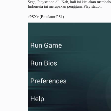
Sega, Playstation dll. Nah, kali ini kita akan memb
Indonesia ini merupakan pengguna Play station.
ePSXe (Emulator PS1)