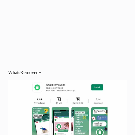
WhatsRemoved+