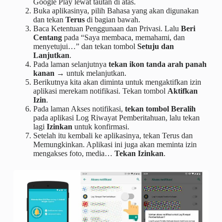
Google Play lewat tautan di atas.
Buka aplikasinya, pilih Bahasa yang akan digunakan
dan tekan
Terus
di bagian bawah.
Baca Ketentuan Penggunaan dan Privasi. Lalu
Beri
Centang
pada “Saya membaca, memahami, dan
menyetujui…” dan tekan tombol
Setuju dan
Lanjutkan
.
Pada laman selanjutnya
tekan ikon tanda arah panah
kanan →
untuk melanjutkan.
Berikutnya kita akan diminta untuk mengaktifkan izin
aplikasi merekam notifikasi. Tekan tombol
Aktifkan
Izin
.
Pada laman Akses notifikasi,
tekan tombol Beralih
pada aplikasi Log Riwayat Pemberitahuan, lalu tekan
lagi
Izinkan
untuk konfirmasi.
Setelah itu kembali ke aplikasinya, tekan Terus dan
Memungkinkan. Aplikasi ini juga akan meminta izin
mengakses foto, media…
Tekan Izinkan
.